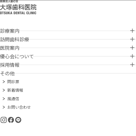
診療案内
診療案内
訪問歯科診療
訪問歯科診療
医院案内
Medical information
医院案内
優心会について
Home-visit dental care
歯周病治療
優心会について
採用情報
Clinic information
最新の医療機器
予防歯科（歯科検診）
採用情報
その他
About Yusinkai
丸亀本院
訪問エリア
小児歯科
問診票
Recruit information
ご挨拶・経営理念
高松大塚歯科医院
施設等の担当者様、在宅介護中の方へ
歯科口腔外科
新着情報
教育体制・指導と研修
これまでのあゆみ
豊中大塚歯科医院
オーラルケア
インプラント
風通信
充実の施設と設備
役職名簿
岡山大塚歯科医院
地域連携室
補綴（ほてつ）治療
お問い合わせ
臨床研修医制度
山陽大塚歯科医院
歯列矯正
求人情報
練馬大塚歯科医院
審美歯科
エントリー
無痛治療