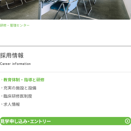
研修・管理センター
採用情報
Career information
C
a
r
e
e
r
i
n
f
o
r
m
a
t
i
o
n
教育体制・指導と研修
充実の施設と設備
臨床研修医制度
求人情報
見学申し込み・エントリー