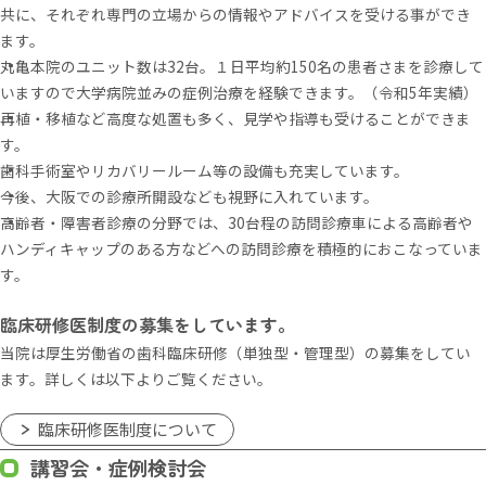
共に、それぞれ専門の立場からの情報やアドバイスを受ける事ができ
ます。
丸亀本院のユニット数は32台。１日平均約150名の患者さまを診療して
いますので大学病院並みの症例治療を経験できます。（令和5年実績）
再植・移植など高度な処置も多く、見学や指導も受けることができま
す。
歯科手術室やリカバリールーム等の設備も充実しています。
今後、大阪での診療所開設なども視野に入れています。
高齢者・障害者診療の分野では、30台程の訪問診療車による高齢者や
ハンディキャップのある方などへの訪問診療を積極的におこなっていま
す。
臨床研修医制度の募集をしています。
当院は厚生労働省の歯科臨床研修（単独型・管理型）の募集をしてい
ます。詳しくは以下よりご覧ください。
臨床研修医制度について
講習会・症例検討会