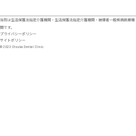
嚥下内視鏡検査
当院は生活保護法指定介護機関・生活保護法指定介護機関・被爆者一般疾病医療機
関です。
プライバシーポリシー
サイトポリシー
© 2023 Otsuka Dental Clinic.