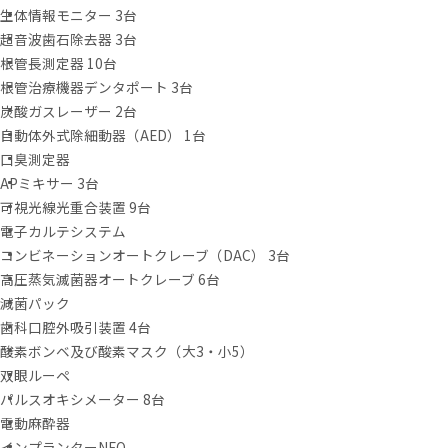
生体情報モニター 3台
超音波歯石除去器 3台
根管長測定器 10台
根管治療機器デンタポート 3台
炭酸ガスレーザー 2台
自動体外式除細動器（AED） 1台
口臭測定器
APミキサー 3台
可視光線光重合装置 9台
電子カルテシステム
コンビネーションオートクレーブ（DAC） 3台
高圧蒸気滅菌器オートクレーブ 6台
減菌パック
歯科口腔外吸引装置 4台
酸素ボンベ及び酸素マスク（大3・小5）
双眼ルーペ
パルスオキシメーター 8台
電動麻酔器
インプランターNEO