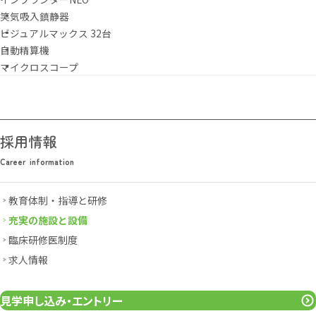
笑気吸入鎮静器
ビジュアルマックス 32台
自動精算機
マイクロスコープ
採用情報
Career information
C
a
r
e
e
r
i
n
f
o
r
m
a
t
i
o
n
教育体制・指導と研修
充実の施設と設備
臨床研修医制度
求人情報
見学申し込み・エントリー