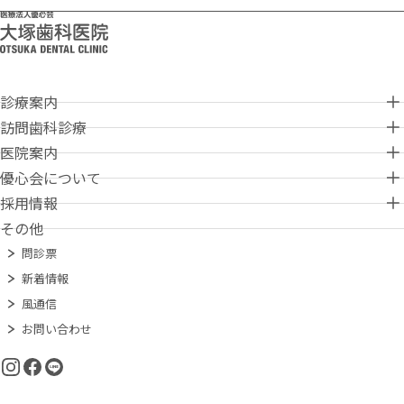
診療案内
診療案内
訪問歯科診療
訪問歯科診療
医院案内
Medical information
医院案内
優心会について
Home-visit dental care
歯周病治療
優心会について
採用情報
Clinic information
最新の医療機器
予防歯科（歯科検診）
採用情報
その他
About Yusinkai
丸亀本院
訪問エリア
小児歯科
問診票
Recruit information
ご挨拶・経営理念
高松大塚歯科医院
施設等の担当者様、在宅介護中の方へ
歯科口腔外科
新着情報
教育体制・指導と研修
これまでのあゆみ
豊中大塚歯科医院
オーラルケア
インプラント
風通信
充実の施設と設備
役職名簿
岡山大塚歯科医院
地域連携室
補綴（ほてつ）治療
お問い合わせ
臨床研修医制度
山陽大塚歯科医院
歯列矯正
求人情報
練馬大塚歯科医院
審美歯科
エントリー
無痛治療